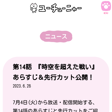
コ
ン
MENU
テ
ン
ツ
へ
ス
キ
第14話 『時空を超えた戦い』
ッ
あらすじ＆先行カット公開！
プ
2023.6.28
7月4日(火)から放送・配信開始する、
第14話のあらすじと先行カットをご紹