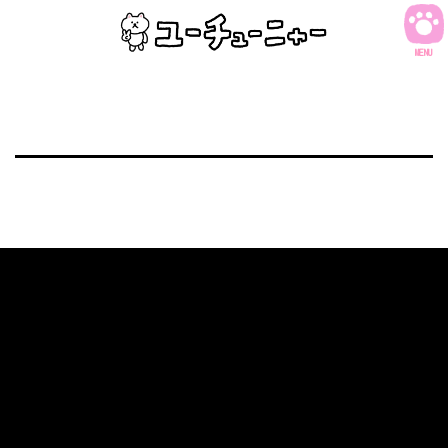
コ
ン
MENU
テ
ン
ツ
へ
ス
キ
ッ
プ